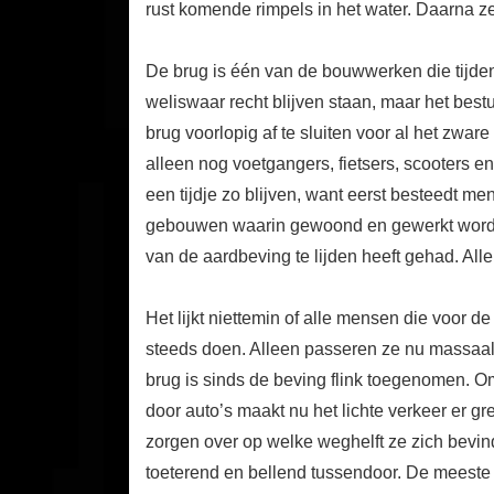
rust komende rimpels in het water. Daarna zet h
De brug is één van de bouwwerken die tijden
weliswaar recht blijven staan, maar het bes
brug voorlopig af te sluiten voor al het zwa
alleen nog voetgangers, fietsers, scooters en
een tijdje zo blijven, want eerst besteedt me
gebouwen waarin gewoond en gewerkt wordt.
van de aardbeving te lijden heeft gehad. Al
Het lijkt niettemin of alle mensen die voor 
steeds doen. Alleen passeren ze nu massaal 
brug is sinds de beving flink toegenomen. O
door auto’s maakt nu het lichte verkeer er g
zorgen over op welke weghelft ze zich bevin
toeterend en bellend tussendoor. De meeste f