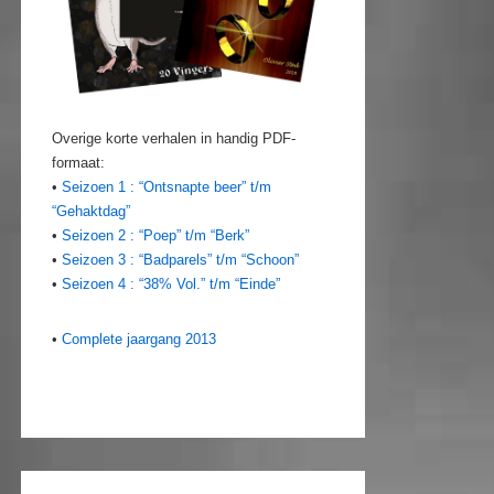
Overige korte verhalen in handig PDF-
formaat:
•
Seizoen 1 : “Ontsnapte beer” t/m
“Gehaktdag”
•
Seizoen 2 : “Poep” t/m “Berk”
•
Seizoen 3 : “Badparels” t/m “Schoon”
•
Seizoen 4 : “38% Vol.” t/m “Einde”
•
Complete jaargang 2013