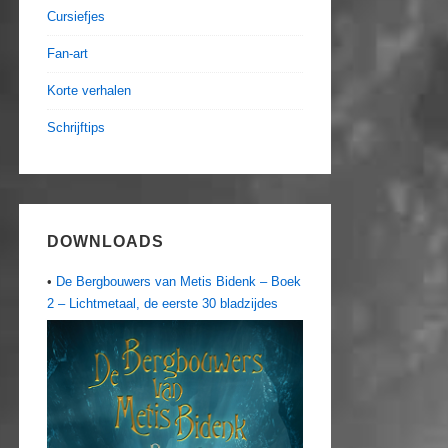
Cursiefjes
Fan-art
Korte verhalen
Schrijftips
DOWNLOADS
•
De Bergbouwers van Metis Bidenk – Boek
2 – Lichtmetaal, de eerste 30 bladzijdes