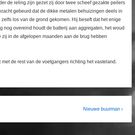
er de reling zijn gezet zij door twee scheef gezakte peilers
 kracht gebeurd dat de dikke metalen behuizingen deels in
n zelfs los van de grond gekomen. Hij beseft dat het enige
ug nog overeind houdt de batterij aan aggregaten, het woud
ie zij in de afgelopen maanden aan de brug hebben
pt met de rest van de voetgangers richting het vasteland.
Next
Nieuwe buurman ›
Post
is