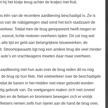
ij het kistje terug achter de kratjes met fruit.
s één van de recentere aardbeving beschadigd is. Ze is
tuur van de nabijgelegen stad vond het toch raadzaam de
re verkeer. Totdat men de brug gerepareerd heeft mogen er
, vooruit, lichte motoren overheen rijden. Dit zal nog wel
n alle tijd en geld aan belangrijkere bouwwerken, de
 Stroomopwaarts ligt nog een andere brug die veel minder
le auto’s en vrachtwagens moeten daar maar overheen.
de aardbeving met hun auto over de brug reden dit nu nog
de brug op hun fiets. Het voetverkeer over de beschadigde
mdat de banen in het midden niet meer gebruikt worden
retig gebruik van. De voetgangers maken zich niet zoveel
den en de fietsen en brommers bewegen zich er vrolijk
ietsers nemen zelfs hun rijwiel aan de hand de brug over,