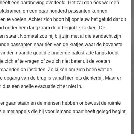
eeft een aardbeving overleefd. Het zal dan ook wel een
 marktkramen en een paar honderd passanten kunnen
n te voelen. Achter zich hoort hij opnieuw het geluid dat dit
tspad onder hem langzaam door begint te zakken. De
ven staan. Normaal zou hij blij zijn met al die aandacht zijn
lstaande passanten naar één van de kratjes waar de bovenste
 vinden naar de goot die onder de balustrade langs loopt.
 zich af te vragen of ze zich niet beter uit de voeten
 maanden op instorten. Ze kijken om zich heen wat de
 opgang van de brug is vanaf hier iets dichterbij. Maar er
dus een snelle evacuatie zit er niet in.
ner gaan staan en de mensen hebben onbewust de ruimte
asje met appels die hij voor iemand apart heeft gelegd begint