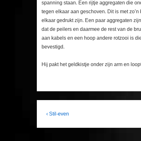
spanning staan. Een rijtje aggregaten die ond
tegen elkaar aan geschoven. Dit is met zo’n
elkaar gedrukt zijn. Een paar aggregaten zij
dat de peilers en daarmee de rest van de br
aan kabels en een hoop andere rotzooi is d
bevestigd.
Hij pakt het geldkistje onder zijn arm en loo
Post
Previous
‹ Stil-even
Post
navigation
is