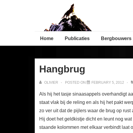
↓
Secondary
Skip
Navigation
to
Main
Main
Content
Home
Publicaties
Bergbouwers
Navigation
Hangbrug
OLIVIER
POSTED ON
FEBRUARY 5, 2012
Als hij het tasje sinaasappels overhandigt aan
staat vlak bij de reling en als hij het pakt w
zo ver uit dat de pijlers waar de brug op rus
Hij doet het geldkistje dicht en leunt nog wa
staande kolommen met elkaar verbindt laat opee