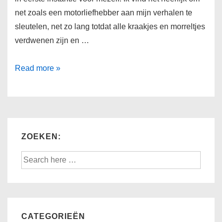
net zoals een motorliefhebber aan mijn verhalen te
sleutelen, net zo lang totdat alle kraakjes en morreltjes
verdwenen zijn en …
Van
Read more »
manuscript
naar
boek
–
ZOEKEN:
De
titel
Search
for:
CATEGORIEËN