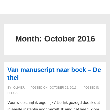
↓
Skip
ME
to
Main
Main
Navigation
Content
Month:
October 2016
Van manuscript naar boek – De
titel
BY
OLIVIER
POSTED ON
OCTOBER 22, 2016
POSTED IN
BLOGS
Voor wie schrijf ik eigenlijk? Eerlijk gezegd doe ik dat
in eerste instantie voor mezelf. Ik vind het heerlijk om