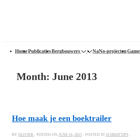
↓
Secondary
Skip
Navigation
to
Main
Content
Main
Home
Publicaties
Bergbouwers
NaNo-projecten
Game
Navigation
Month:
June 2013
Hoe maak je een boektrailer
BY
OLIVIER
POSTED ON
JUNE 16, 2013
POSTED IN
SCHRIJFTIPS