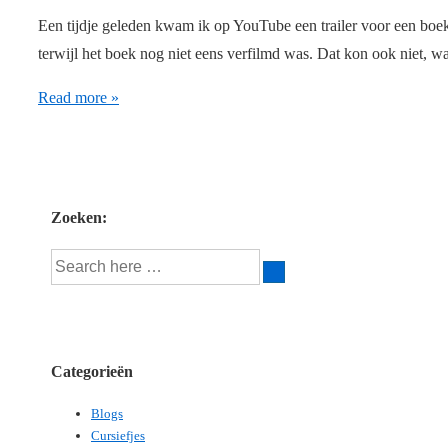
Een tijdje geleden kwam ik op YouTube een trailer voor een boek 
terwijl het boek nog niet eens verfilmd was. Dat kon ook niet, 
Hoe
Read more »
maak
je
een
boektrailer
Zoeken:
Search
for:
Categorieën
Blogs
Cursiefjes