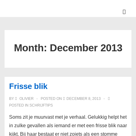
↓
Skip
ME
to
Main
Main
Navigation
Content
Month:
December 2013
Frisse blik
BY
OLIVIER
POSTED ON
DECEMBER 8, 2013
POSTED IN
SCHRIJFTIPS
Soms zit je muurvast met je verhaal. Gelukkig helpt het
in zulke gevallen als iemand er met een frisse blik naar
kijkt. Bij haar bestaat er niet zoiets als een stomme