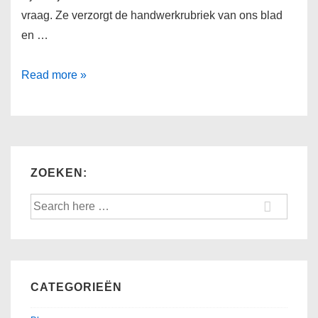
vraag. Ze verzorgt de handwerkrubriek van ons blad
en …
Frisse
Read more »
blik
ZOEKEN:
Search
for:
CATEGORIEËN