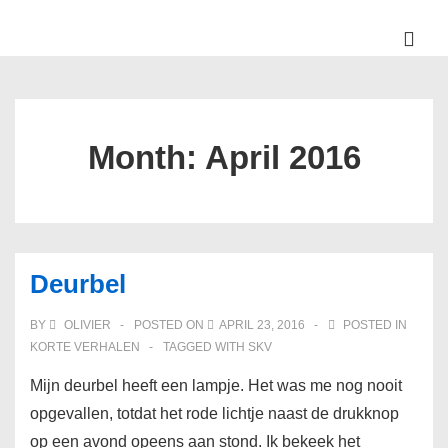
↓
Skip
ME
to
Main
Main
Navigation
Content
Month:
April 2016
Deurbel
BY
OLIVIER
POSTED ON
APRIL 23, 2016
POSTED IN
KORTE VERHALEN
TAGGED WITH
SKV
Mijn deurbel heeft een lampje. Het was me nog nooit
opgevallen, totdat het rode lichtje naast de drukknop
op een avond opeens aan stond. Ik bekeek het