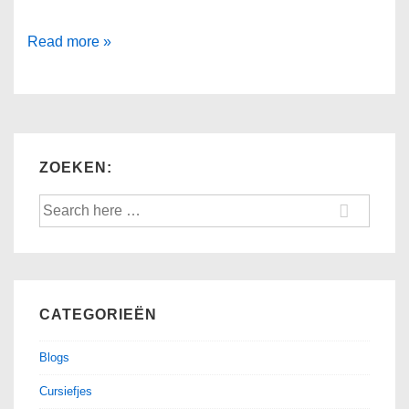
Getekend
Read more »
voor
het
leven
ZOEKEN:
Search
for:
CATEGORIEËN
Blogs
Cursiefjes