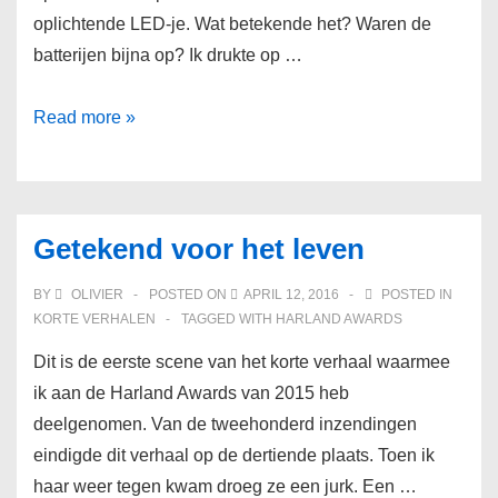
oplichtende LED-je. Wat betekende het? Waren de
batterijen bijna op? Ik drukte op …
Deurbel
Read more »
Getekend voor het leven
BY
OLIVIER
POSTED ON
APRIL 12, 2016
POSTED IN
KORTE VERHALEN
TAGGED WITH
HARLAND AWARDS
Dit is de eerste scene van het korte verhaal waarmee
ik aan de Harland Awards van 2015 heb
deelgenomen. Van de tweehonderd inzendingen
eindigde dit verhaal op de dertiende plaats. Toen ik
haar weer tegen kwam droeg ze een jurk. Een …