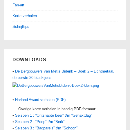
Fan-art
Korte verhalen
Schrijftips
DOWNLOADS
•
De Bergbouwers van Metis Bidenk – Boek 2 – Lichtmetaal,
de eerste 30 bladzijdes
•
Harland Award-verhalen (PDF)
Overige korte verhalen in handig PDF-formaat:
•
Seizoen 1 : “Ontsnapte beer” t/m “Gehaktdag”
•
Seizoen 2 : “Poep” t/m “Berk”
•
Seizoen 3 : “Badparels” t/m “Schoon”