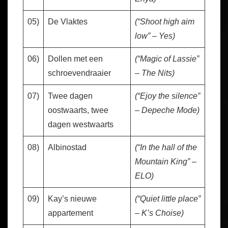
05)
De Vlaktes
(“Shoot high aim
low” – Yes)
06)
Dollen met een
(“Magic of Lassie”
schroevendraaier
– The Nits)
07)
Twee dagen
(“Ejoy the silence”
oostwaarts, twee
– Depeche Mode)
dagen westwaarts
08)
Albinostad
(“In the hall of the
Mountain King” –
ELO)
09)
Kay’s nieuwe
(“Quiet little place”
appartement
– K’s Choise)