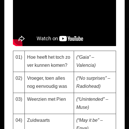
01)
Hoe heeft het toch zo
(“Gaia” –
ver kunnen komen?
Valencia)
02)
Vroeger, toen alles
(“No surprises” –
nog eenvoudig was
Radiohead)
03)
Weerzien met Pien
(“Unintended” –
Muse)
04)
Zuidwaarts
(“May it be” –
Enya)