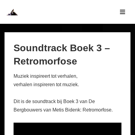
↓
Skip
MEN
to
Main
Main
Navigation
Content
Soundtrack Boek 3 –
Retromorfose
Muziek inspireert tot verhalen,
verhalen inspireren tot muziek.
Dit is de soundtrack bij Boek 3 van De
Bergbouwers van Metis Bidenk: Retromorfose.