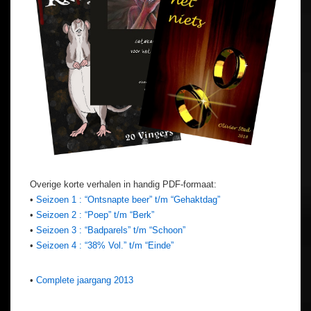
Overige korte verhalen in handig PDF-formaat:
•
Seizoen 1 : “Ontsnapte beer” t/m “Gehaktdag”
•
Seizoen 2 : “Poep” t/m “Berk”
•
Seizoen 3 : “Badparels” t/m “Schoon”
•
Seizoen 4 : “38% Vol.” t/m “Einde”
•
Complete jaargang 2013