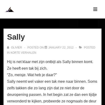
↓
Skip
MEN
to
Main
Main
Navigation
Content
Sally
OLIVIER
POSTED ON
JANUARY 22, 2012
POSTED
IN
KORTE VERHALEN
Hij is net klaar met zijn ontbijt als Sally binnen komt.
Ze heeft een tak bij zich.
“Zo, meisje. Wat heb je daar?”
Sally neemt wel vaker een tak mee naar binnen. Soms
zelfs takken die zo lang zijn dat ze niet door de
deuropening passen. In het begin zat ze dan een tijdje
verwonderd te kijken, probeerde ze nogmaals de deur