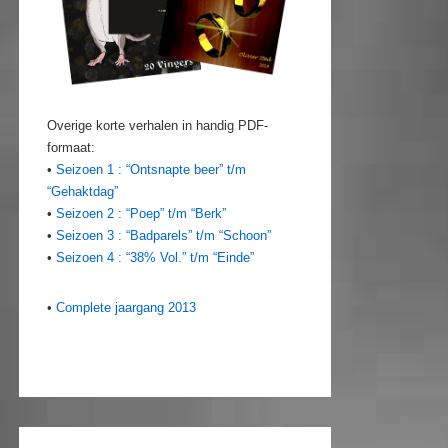
Overige korte verhalen in handig PDF-
formaat:
•
Seizoen 1 : “Ontsnapte beer” t/m
“Gehaktdag”
•
Seizoen 2 : “Poep” t/m “Berk”
•
Seizoen 3 : “Badparels” t/m “Schoon”
•
Seizoen 4 : “38% Vol.” t/m “Einde”
•
Complete jaargang 2013