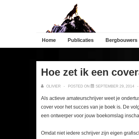
↓
Secondary
Skip
Navigation
to
Main
Main
Content
Home
Publicaties
Bergbouwers
Navigation
Hoe zet ik een cover
OLIVIER
POSTED ON
SEPTEMBER 29, 2014
Als actieve amateurschrijver weet je ondert
cover voor het succes van je boek is. De volg
een ontwerper voor jouw boekomslag inschak
Omdat niet iedere schrijver zijn eigen graf