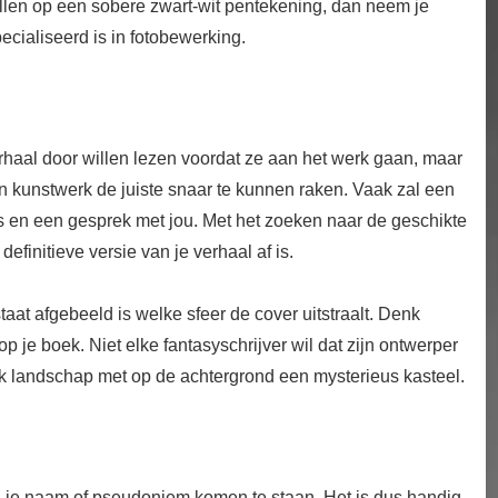
allen op een sobere zwart-wit pentekening, dan neem je
cialiseerd is in fotobewerking.
erhaal door willen lezen voordat ze aan het werk gaan, maar
 kunstwerk de juiste snaar te kunnen raken. Vaak zal een
en een gesprek met jou. Met het zoeken naar de geschikte
efinitieve versie van je verhaal af is.
aat afgebeeld is welke sfeer de cover uitstraalt. Denk
 je boek. Niet elke fantasyschrijver wil dat zijn ontwerper
k landschap met op de achtergrond een mysterieus kasteel.
en je naam of pseudoniem komen te staan. Het is dus handig