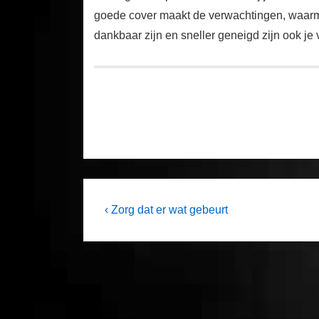
goede cover maakt de verwachtingen, waarmee
dankbaar zijn en sneller geneigd zijn ook je
Post
Previous
‹ Zorg dat er wat gebeurt
Post
navigation
is