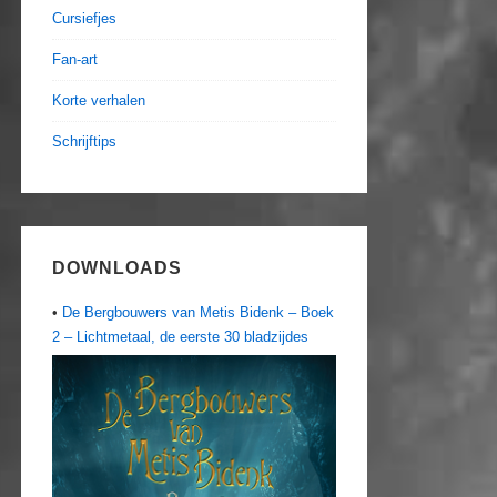
Cursiefjes
Fan-art
Korte verhalen
Schrijftips
DOWNLOADS
•
De Bergbouwers van Metis Bidenk – Boek
2 – Lichtmetaal, de eerste 30 bladzijdes