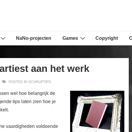
NaNo-projecten
Games
Copyright
C
artiest aan het werk
POSTED IN
SCHRIJFTIPS
ussen wel hoe belangrijk de
ende tips laten zien hoe je
elt.
ische vaardigheden voldoende