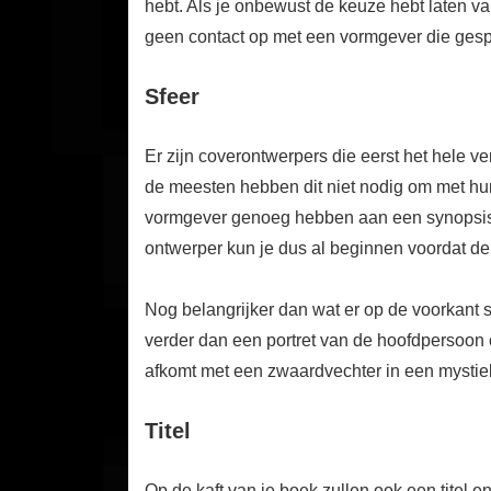
hebt. Als je onbewust de keuze hebt laten v
geen contact op met een vormgever die gespe
Sfeer
Er zijn coverontwerpers die eerst het hele v
de meesten hebben dit niet nodig om met hun
vormgever genoeg hebben aan een synopsis 
ontwerper kun je dus al beginnen voordat de d
Nog belangrijker dan wat er op de voorkant st
verder dan een portret van de hoofdpersoon op
afkomt met een zwaardvechter in een mystie
Titel
Op de kaft van je boek zullen ook een titel 