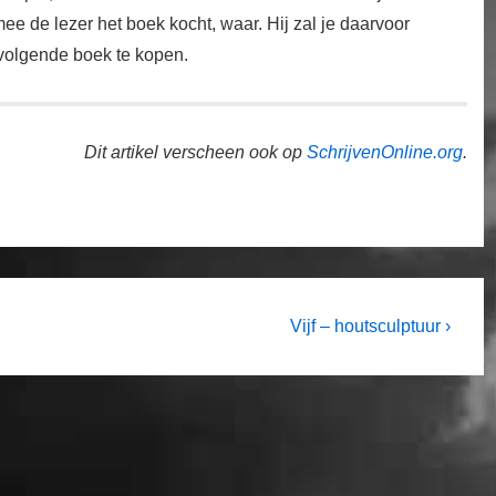
 de lezer het boek kocht, waar. Hij zal je daarvoor
 volgende boek te kopen.
Dit artikel verscheen ook op
SchrijvenOnline.org
.
Next
Vijf – houtsculptuur ›
Post
is