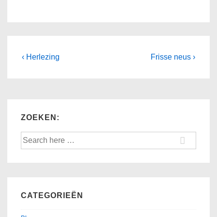
Post
Previous
Next
‹ Herlezing
Frisse neus ›
Post
Post
navigation
is
is
ZOEKEN:
Search
for:
CATEGORIEËN