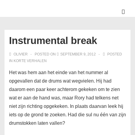
↓
Skip
ME
to
Main
Main
Navigation
Content
Instrumental break
OLIVIER
POSTED ON
SEPTEMBER 9, 2012
POSTED
IN
KORTE VERHALEN
Het was hem aan het einde van het nummer al
opgevallen dat de drums wat wegvielen. Hij had
daarom een paar keer achterom gekeken om te zien
wat er aan de hand was, maar Rory had telkens net
niet zijn richting opgekeken. In plaats daarvan leek hij
iets op de grond te zoeken. Had die sul nu één van zijn
drumstokken laten vallen?