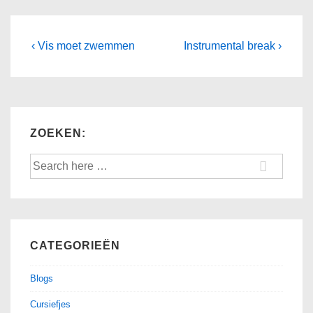
Post
Previous
Next
‹ Vis moet zwemmen
Instrumental break ›
Post
Post
navigation
is
is
ZOEKEN:
Search
for:
CATEGORIEËN
Blogs
Cursiefjes