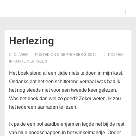
↓
Skip
ME
to
Main
Main
Navigation
Content
Herlezing
OLIVIER
POSTED ON
SEPTEMBER 2, 2012
POSTED
IN
KORTE VERHALEN
Het boek stond al een tijdje niets te doen in mijn kast.
Ondanks dat het een schitterend verhaal was had ik
het nog steeds niet voor een tweede keer gelezen.
Was het boek dan wel zo goed? Zeker weten. Ik zou
het iedereen aanraden te lezen.
Ik pakte een pot aardbeienjam en legde het bij de rest
van mijn boodschappen in het winkelmandje. Onder