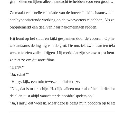
gaan zitten en lijken alleen aandacht te hebben voor een groot w
Ze maakt een snelle calculatie van de hoeveelheid lichaamsvet in
een hypnotiserende werking op de tweevoeters te hebben. Als ze h
onopgemerkt een deel van haar nakomelingen redden.
Hij leunt op het stuur en kijkt gespannen door de voorruit. Op 
zaklantaarns de ingang van de grot. De muziek zwelt aan ten teke
wezen te zien zullen krijgen. Hij merkt dat zijn vrouw naast hem
ze niet zo om dit soort films.
“Harry?”
“Ja, schat?”
“Harry, kijk, een ruimtewezen,” fluistert ze.
“Nee, dat is maar schijn. Het lijkt alleen maar alsof het uit die 
de aliën juist altijd vanachter de hoofdrolspelers op.”
“Ja, Harry, dat weet ik. Maar deze is bezig mijn popcorn op te et