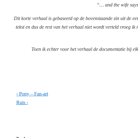
“… and the wife says
Dit korte verhaal is gebaseerd op de bovenstaande zin uit de ee
tekst en dus de rest van het verhaal niet wordt verteld vroeg i
Toen ik echter voor het verhaal de documentatie bij e
Post
Previous
‹ Pony – Fan-art
navigation
Post
Next
Ruis ›
is
Post
is