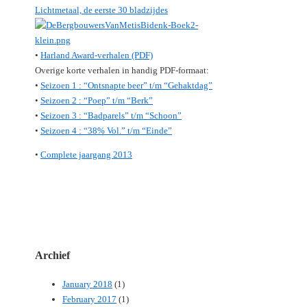
Lichtmetaal, de eerste 30 bladzijdes
•
Harland Award-verhalen (PDF)
Overige korte verhalen in handig PDF-formaat:
•
Seizoen 1 : “Ontsnapte beer” t/m “Gehaktdag”
•
Seizoen 2 : “Poep” t/m “Berk”
•
Seizoen 3 : “Badparels” t/m “Schoon”
•
Seizoen 4 : “38% Vol.” t/m “Einde”
•
Complete jaargang 2013
Archief
January 2018
(1)
February 2017
(1)