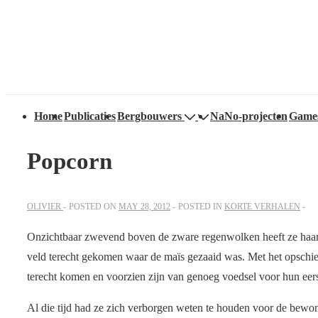
↓
Secondary
Skip
Navigation
to
Main
Content
Main
Home
Publicaties
Bergbouwers
NaNo-projecten
Game
Navigation
Popcorn
OLIVIER
POSTED ON
MAY 28, 2012
POSTED IN
KORTE VERHALEN
Onzichtbaar zwevend boven de zware regenwolken heeft ze haar 
veld terecht gekomen waar de maïs gezaaid was. Met het opschi
terecht komen en voorzien zijn van genoeg voedsel voor hun eer
Al die tijd had ze zich verborgen weten te houden voor de bewon