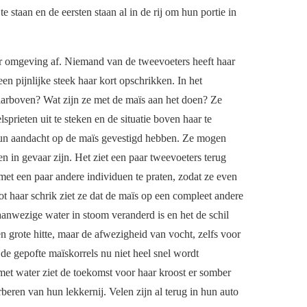
te staan en de eersten staan al in de rij om hun portie in
ar omgeving af. Niemand van de tweevoeters heeft haar
 een pijnlijke steek haar kort opschrikken. In het
aarboven? Wat zijn ze met de maïs aan het doen? Ze
sprieten uit te steken en de situatie boven haar te
hun aandacht op de maïs gevestigd hebben. Ze mogen
n in gevaar zijn. Het ziet een paar tweevoeters terug
met een paar andere individuen te praten, zodat ze even
t haar schrik ziet ze dat de maïs op een compleet andere
t aanwezige water in stoom veranderd is en het de schil
 grote hitte, maar de afwezigheid van vocht, zelfs voor
ia de gepofte maïskorrels nu niet heel snel wordt
met water ziet de toekomst voor haar kroost er somber
beren van hun lekkernij. Velen zijn al terug in hun auto