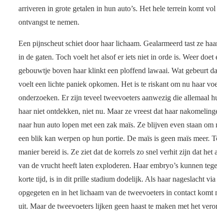
arriveren in grote getalen in hun auto’s. Het hele terrein komt vol 
ontvangst te nemen.
Een pijnscheut schiet door haar lichaam. Gealarmeerd tast ze ha
in de gaten. Toch voelt het alsof er iets niet in orde is. Weer doet
gebouwtje boven haar klinkt een ploffend lawaai. Wat gebeurt d
voelt een lichte paniek opkomen. Het is te riskant om nu haar voel
onderzoeken. Er zijn teveel tweevoeters aanwezig die allemaal 
haar niet ontdekken, niet nu. Maar ze vreest dat haar nakomelinge
naar hun auto lopen met een zak maïs. Ze blijven even staan om 
een blik kan werpen op hun portie. De maïs is geen maïs meer. To
manier bereid is. Ze ziet dat de korrels zo snel verhit zijn dat he
van de vrucht heeft laten exploderen. Haar embryo’s kunnen tegen
korte tijd, is in dit prille stadium dodelijk. Als haar nageslacht v
opgegeten en in het lichaam van de tweevoeters in contact komt 
uit. Maar de tweevoeters lijken geen haast te maken met het veror