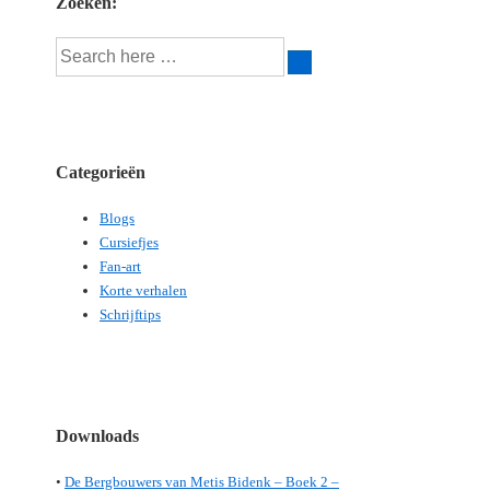
Zoeken:
Search
for:
Categorieën
Blogs
Cursiefjes
Fan-art
Korte verhalen
Schrijftips
Downloads
•
De Bergbouwers van Metis Bidenk – Boek 2 –