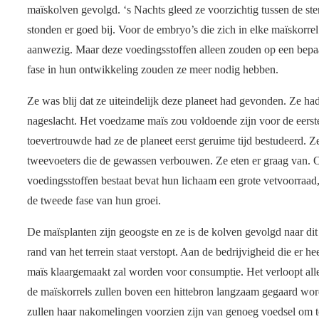
maïskolven gevolgd. ‘s Nachts gleed ze voorzichtig tussen de st
stonden er goed bij. Voor de embryo’s die zich in elke maïskorr
aanwezig. Maar deze voedingsstoffen alleen zouden op een bepa
fase in hun ontwikkeling zouden ze meer nodig hebben.
Ze was blij dat ze uiteindelijk deze planeet had gevonden. Ze h
nageslacht. Het voedzame maïs zou voldoende zijn voor de eerst
toevertrouwde had ze de planeet eerst geruime tijd bestudeerd. Ze
tweevoeters die de gewassen verbouwen. Ze eten er graag van. O
voedingsstoffen bestaat bevat hun lichaam een grote vetvoorraad
de tweede fase van hun groei.
De maïsplanten zijn geoogste en ze is de kolven gevolgd naar dit 
rand van het terrein staat verstopt. Aan de bedrijvigheid die er h
maïs klaargemaakt zal worden voor consumptie. Het verloopt all
de maïskorrels zullen boven een hittebron langzaam gegaard wor
zullen haar nakomelingen voorzien zijn van genoeg voedsel om t