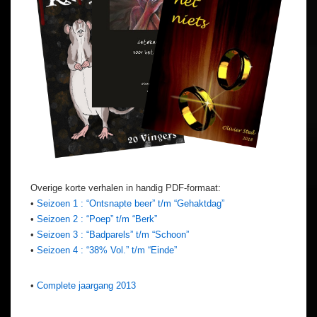
Overige korte verhalen in handig PDF-formaat:
•
Seizoen 1 : “Ontsnapte beer” t/m “Gehaktdag”
•
Seizoen 2 : “Poep” t/m “Berk”
•
Seizoen 3 : “Badparels” t/m “Schoon”
•
Seizoen 4 : “38% Vol.” t/m “Einde”
•
Complete jaargang 2013