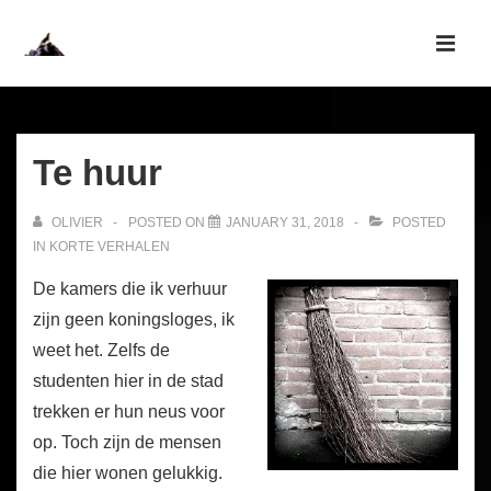
↓
Skip
MEN
to
Main
Main
Navigation
Content
Te huur
OLIVIER
POSTED ON
JANUARY 31, 2018
POSTED
IN
KORTE VERHALEN
De kamers die ik verhuur
zijn geen koningsloges, ik
weet het. Zelfs de
studenten hier in de stad
trekken er hun neus voor
op. Toch zijn de mensen
die hier wonen gelukkig.