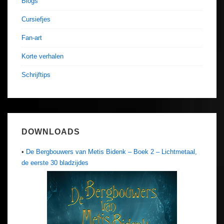
Blogs
Cursiefjes
Fan-art
Korte verhalen
Schrijftips
DOWNLOADS
•
De Bergbouwers van Metis Bidenk – Boek 2 – Lichtmetaal,
de eerste 30 bladzijdes