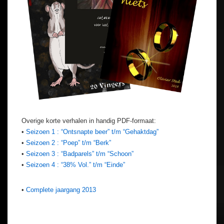
Overige korte verhalen in handig PDF-formaat:
•
Seizoen 1 : “Ontsnapte beer” t/m “Gehaktdag”
•
Seizoen 2 : “Poep” t/m “Berk”
•
Seizoen 3 : “Badparels” t/m “Schoon”
•
Seizoen 4 : “38% Vol.” t/m “Einde”
•
Complete jaargang 2013