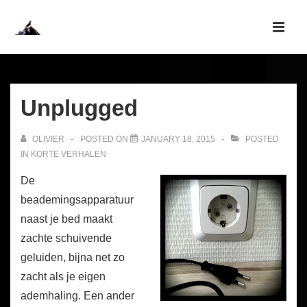
↓
Skip
MEN
to
Main
Main
Navigation
Content
Unplugged
OLIVIER
POSTED ON
JANUARY 18, 2015
POSTED
IN
KORTE VERHALEN
De
beademingsapparatuur
naast je bed maakt
zachte schuivende
geluiden, bijna net zo
zacht als je eigen
ademhaling. Een ander