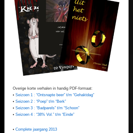
Overige korte verhalen in handig PDF-formaat:
•
Seizoen 1 : “Ontsnapte beer” t/m “Gehaktdag”
•
Seizoen 2 : “Poep” t/m “Berk”
•
Seizoen 3 : “Badparels” t/m “Schoon”
•
Seizoen 4 : “38% Vol.” t/m “Einde”
•
Complete jaargang 2013