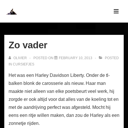
↓
Skip
MEN
to
Main
Main
Navigation
Content
Zo vader
OLIVIER
POSTED ON
FEBRUARY 10, 2013
POSTED
IN
CURSIEFJES
Het was een Harley Davidson Liberty. Onder de tl-
balken blonk de carosserie als nieuw. Haar man
maakte niet alleen van elke poetsbeurt veel werk, hij
zorgde er ook altijd voor dat alles van de koeling tot en
met de aandrijving perfect was afgesteld. Mocht hij
eens een ritje willen maken, dan zou de Harley als een
zonnetje rijden.