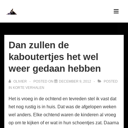
↓
Skip
MEN
to
Main
Main
Navigation
Content
Dan zullen de
kaboutertjes het wel
weer gedaan hebben
OLIVIER
POSTED ON
DECEMBER 9, 2012
POSTED
IN
KORTE VERHALEN
Het is vroeg in de ochtend en tevreden stel ik vast dat
het nog rustig is in huis. Dat was de afgelopen weken
wel anders. Elke ochtend waren de kinderen al vroeg
op om te kijken of er wat in hun schoentjes zat. Daarna