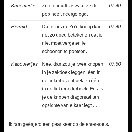
Kaboutertjes
Zo onthoudt ze waar ze de
07:49
pop heeft neergelegd.
Herrald
Dat is onzin. Zo’n knoop kan
07:49
net zo goed betekenen dat je
niet moet vergeten je
schoenen te poetsen.
Kaboutertjes
Nee, dan zou je twee knopen
07:50
in je zakdoek leggen, één in
de linkerbovenhoek en één
in de linkeronderhoek. En als
je de knopen diagonaal ten
opzichte van elkaar legt …
Ik ram geërgerd een paar keer op de enter-toets.