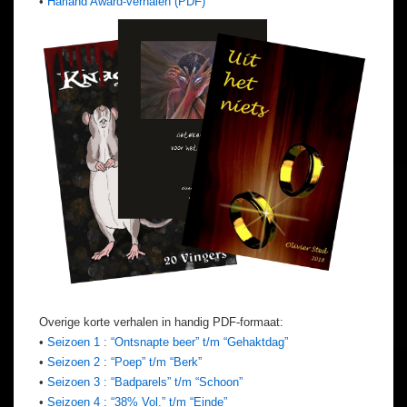
•
Harland Award-verhalen (PDF)
Overige korte verhalen in handig PDF-formaat:
•
Seizoen 1 : “Ontsnapte beer” t/m “Gehaktdag”
•
Seizoen 2 : “Poep” t/m “Berk”
•
Seizoen 3 : “Badparels” t/m “Schoon”
•
Seizoen 4 : “38% Vol.” t/m “Einde”