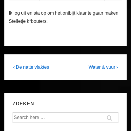
Ik log uit en sta op om het ontbijt klaar te gaan maken.
Stelletje k*bouters.
Post
Previous
Next
‹ De natte vlaktes
Water & vuur ›
Post
Post
navigation
is
is
ZOEKEN:
Search
for: