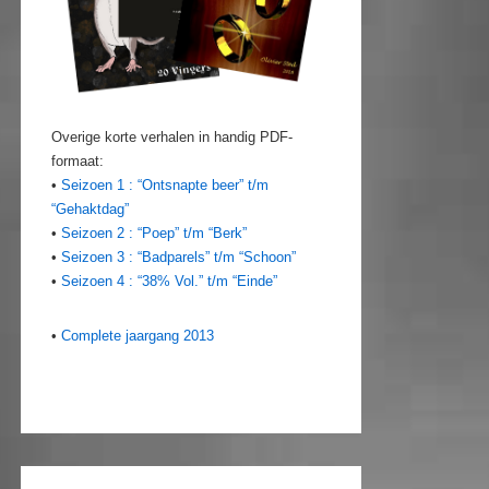
Overige korte verhalen in handig PDF-
formaat:
•
Seizoen 1 : “Ontsnapte beer” t/m
“Gehaktdag”
•
Seizoen 2 : “Poep” t/m “Berk”
•
Seizoen 3 : “Badparels” t/m “Schoon”
•
Seizoen 4 : “38% Vol.” t/m “Einde”
•
Complete jaargang 2013