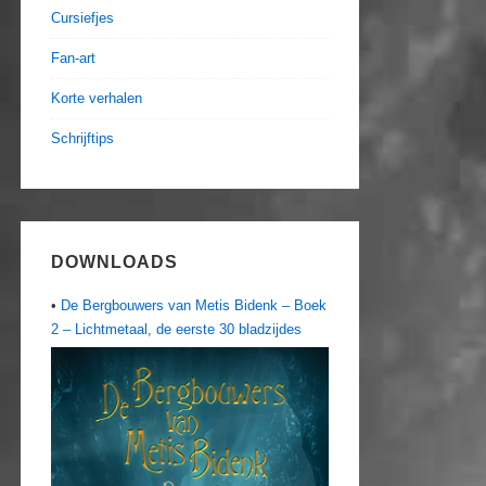
Cursiefjes
Fan-art
Korte verhalen
Schrijftips
DOWNLOADS
•
De Bergbouwers van Metis Bidenk – Boek
2 – Lichtmetaal, de eerste 30 bladzijdes