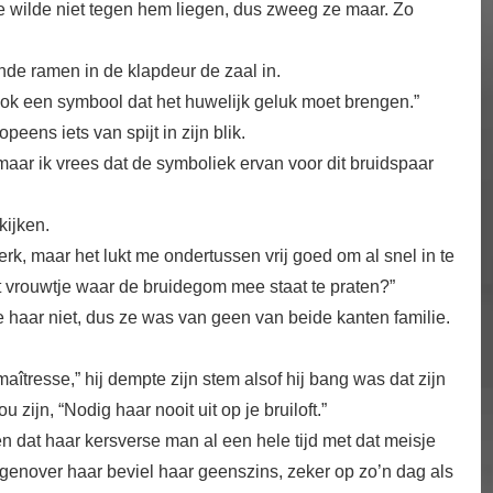
 ze wilde niet tegen hem liegen, dus zweeg ze maar. Zo
de ramen in de klapdeur de zaal in.
is ook een symbool dat het huwelijk geluk moet brengen.”
eens iets van spijt in zijn blik.
aar ik vrees dat de symboliek ervan voor dit bruidspaar
kijken.
erk, maar het lukt me ondertussen vrij goed om al snel in te
dat vrouwtje waar de bruidegom mee staat te praten?”
 haar niet, dus ze was van geen van beide kanten familie.
îtresse,” hij dempte zijn stem alsof hij bang was dat zijn
u zijn, “Nodig haar nooit uit op je bruiloft.”
n dat haar kersverse man al een hele tijd met dat meisje
egenover haar beviel haar geenszins, zeker op zo’n dag als