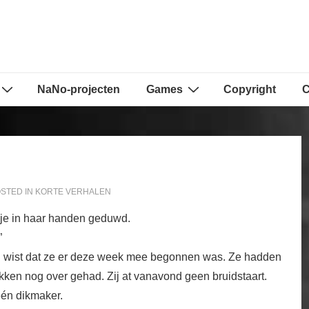
NaNo-projecten
Games
Copyright
C
STED IN
KORTE VERHALEN
dje in haar handen geduwd.
”
 Hij wist dat ze er deze week mee begonnen was. Ze hadden
rokken nog over gehad. Zij at vanavond geen bruidstaart.
één dikmaker.