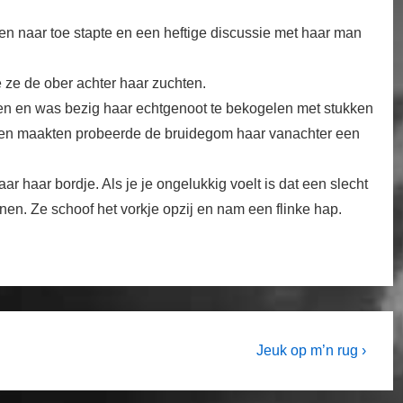
en naar toe stapte en een heftige discussie met haar man
e ze de ober achter haar zuchten.
en en was bezig haar echtgenoot te bekogelen met stukken
voeten maakten probeerde de bruidegom haar vanachter een
ar haar bordje. Als je je ongelukkig voelt is dat een slecht
en. Ze schoof het vorkje opzij en nam een flinke hap.
Next
Jeuk op m’n rug ›
Post
is