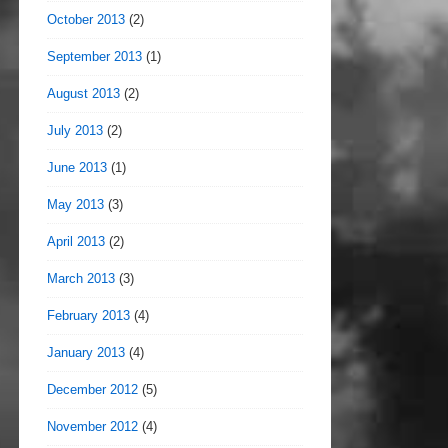
October 2013
(2)
September 2013
(1)
August 2013
(2)
July 2013
(2)
June 2013
(1)
May 2013
(3)
April 2013
(2)
March 2013
(3)
February 2013
(4)
January 2013
(4)
December 2012
(5)
November 2012
(4)