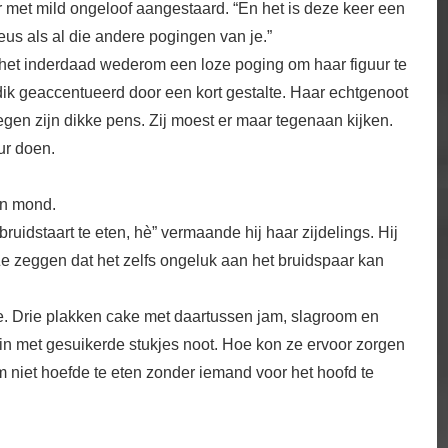
r met mild ongeloof aangestaard. “En het is deze keer een
eus als al die andere pogingen van je.”
 het inderdaad wederom een loze poging om haar figuur te
 dik geaccentueerd door een kort gestalte. Haar echtgenoot
egen zijn dikke pens. Zij moest er maar tegenaan kijken.
ur doen.
ijn mond.
ruidstaart te eten, hè” vermaande hij haar zijdelings. Hij
 “Ze zeggen dat het zelfs ongeluk aan het bruidspaar kan
e. Drie plakken cake met daartussen jam, slagroom en
ein met gesuikerde stukjes noot. Hoe kon ze ervoor zorgen
m niet hoefde te eten zonder iemand voor het hoofd te