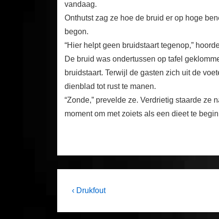
vandaag.
Onthutst zag ze hoe de bruid er op hoge ben
begon.
“Hier helpt geen bruidstaart tegenop,” hoord
De bruid was ondertussen op tafel geklomm
bruidstaart. Terwijl de gasten zich uit de 
dienblad tot rust te manen.
“Zonde,” prevelde ze. Verdrietig staarde ze na
moment om met zoiets als een dieet te beginn
Post
Previous
‹ Drukfout
Post
navigation
is