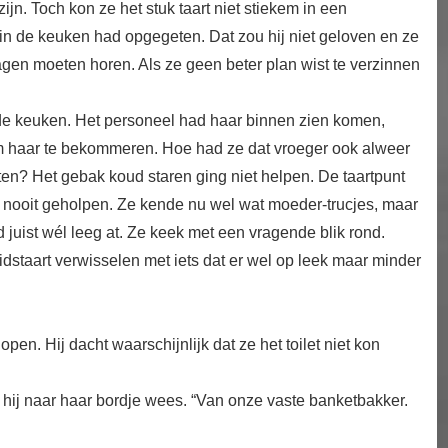
jn. Toch kon ze het stuk taart niet stiekem in een
 in de keuken had opgegeten. Dat zou hij niet geloven en ze
gen moeten horen. Als ze geen beter plan wist te verzinnen
 de keuken. Het personeel had haar binnen zien komen,
m haar te bekommeren. Hoe had ze dat vroeger ook alweer
ten? Het gebak koud staren ging niet helpen. De taartpunt
 nooit geholpen. Ze kende nu wel wat moeder-trucjes, maar
d juist wél leeg at. Ze keek met een vragende blik rond.
dstaart verwisselen met iets dat er wel op leek maar minder
pen. Hij dacht waarschijnlijk dat ze het toilet niet kon
jl hij naar haar bordje wees. “Van onze vaste banketbakker.