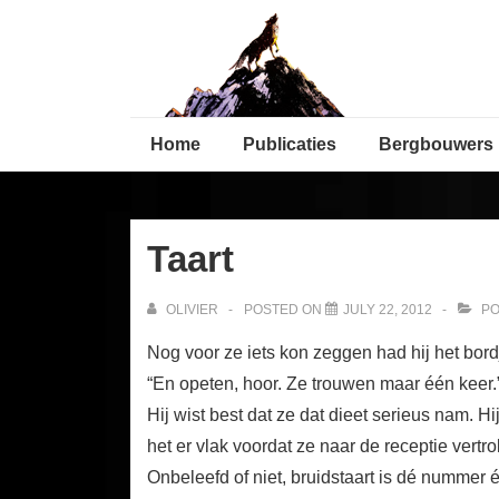
↓
Secondary
Skip
Navigation
to
Main
Main
Content
Home
Publicaties
Bergbouwers
Navigation
Taart
OLIVIER
POSTED ON
JULY 22, 2012
PO
Nog voor ze iets kon zeggen had hij het bor
“En opeten, hoor. Ze trouwen maar één keer.
Hij wist best dat ze dat dieet serieus nam.
het er vlak voordat ze naar de receptie vert
Onbeleefd of niet, bruidstaart is dé nummer 