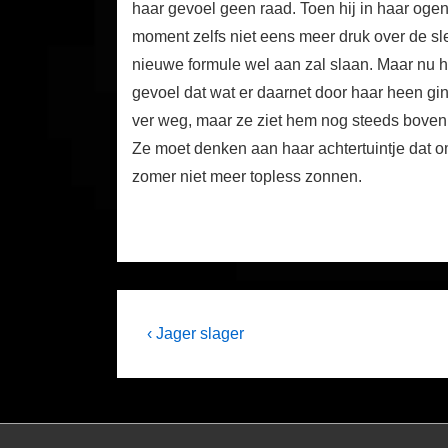
haar gevoel geen raad. Toen hij in haar oge
moment zelfs niet eens meer druk over de sl
nieuwe formule wel aan zal slaan. Maar nu h
gevoel dat wat er daarnet door haar heen ging 
ver weg, maar ze ziet hem nog steeds boven d
Ze moet denken aan haar achtertuintje dat o
zomer niet meer topless zonnen.
Post
Previous
‹ Jager slager
Post
navigation
is