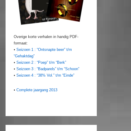
Overige korte verhalen in handig PDF-
formaat:
•
Seizoen 1 : “Ontsnapte beer” t/m
“Gehaktdag”
•
Seizoen 2 : “Poep” t/m “Berk”
•
Seizoen 3 : “Badparels” t/m “Schoon”
•
Seizoen 4 : “38% Vol.” t/m “Einde”
•
Complete jaargang 2013