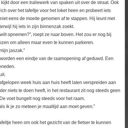
 kijkt door een traliewerk van spaken uit over de straat. Ook
ch over het tafeltje voor het loket heen en probeert iets
t niet eens de moeite genomen af te stappen. Hij leunt met
erwijl hij iets in zijn binnenzak zoekt.
 wilt opnemen?”, roept ze naar boven. Het zou er nog bij
kozen om alleen maar even te kunnen parkeren.
mijn jaszak.”
n worden een eindje van de raamopening af geduwd. Een
beneden.
it.
 afgelopen week huis aan huis heeft laten verspreiden aan
r niets te doen heeft, in het restaurant zit nog steeds geen
t. De voet bungelt nog steeds voor het raam.
 als ik je zo meteen je maaltijd aan moet geven.”
afeltje heen om ook het gezicht van de fietser te kunnen