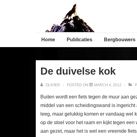
↓
Secondary
Skip
Navigation
to
Main
Main
Content
Home
Publicaties
Bergbouwers
Navigation
De duivelse kok
OLIVIER
POSTED ON
MARCH 4, 2012
P
Buiten wordt een fiets tegen de muur aan ge
middel van een scheidingswand is ingericht al
leeg, maar gelukkig komen er vandaag wel k
op de stoel voor het raam en kijkt tegen een 
aan gezet, maar het is wel een vreemde fiets.