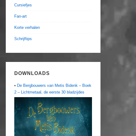
Cursiefjes
Fan-art
Korte verhalen
Schrijftips
DOWNLOADS
•
De Bergbouwers van Metis Bidenk – Boek
2 – Lichtmetaal, de eerste 30 bladzijdes