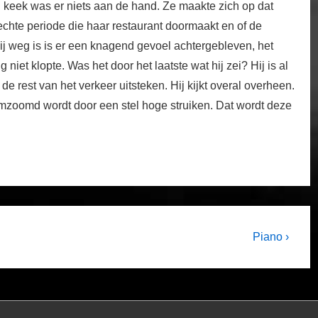
n keek was er niets aan de hand. Ze maakte zich op dat
echte periode die haar restaurant doormaakt en of de
ij weg is is er een knagend gevoel achtergebleven, het
niet klopte. Was het door het laatste wat hij zei? Hij is al
e rest van het verkeer uitsteken. Hij kijkt overal overheen.
mzoomd wordt door een stel hoge struiken. Dat wordt deze
Next
Piano ›
Post
is