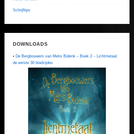
Schrijftips
DOWNLOADS
•
De Bergbouwers van Metis Bidenk – Boek 2 – Lichtmetaal,
de eerste 30 bladzijdes