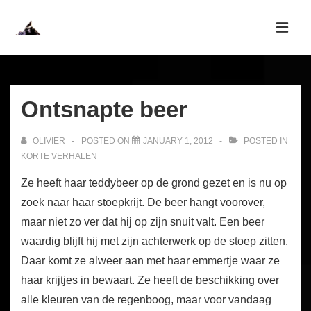
↓
Skip
MEN
to
Main
Main
Navigation
Content
Ontsnapte beer
OLIVIER
POSTED ON
JANUARY 1, 2012
POSTED IN
KORTE VERHALEN
Ze heeft haar teddybeer op de grond gezet en is nu op
zoek naar haar stoepkrijt. De beer hangt voorover,
maar niet zo ver dat hij op zijn snuit valt. Een beer
waardig blijft hij met zijn achterwerk op de stoep zitten.
Daar komt ze alweer aan met haar emmertje waar ze
haar krijtjes in bewaart. Ze heeft de beschikking over
alle kleuren van de regenboog, maar voor vandaag