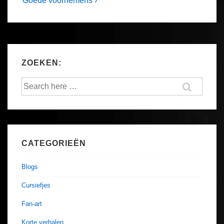
Post
Goede voornemens ›
Post
navigation
is
ZOEKEN:
Search
for:
CATEGORIEËN
Blogs
Cursiefjes
Fan-art
Korte verhalen