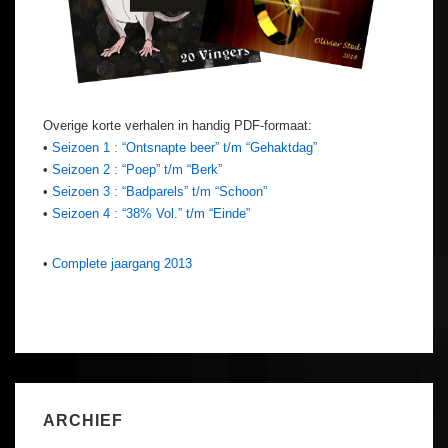
Overige korte verhalen in handig PDF-formaat:
•
Seizoen 1 : “Ontsnapte beer” t/m “Gehaktdag”
•
Seizoen 2 : “Poep” t/m “Berk”
•
Seizoen 3 : “Badparels” t/m “Schoon”
•
Seizoen 4 : “38% Vol.” t/m “Einde”
•
Complete jaargang 2013
ARCHIEF