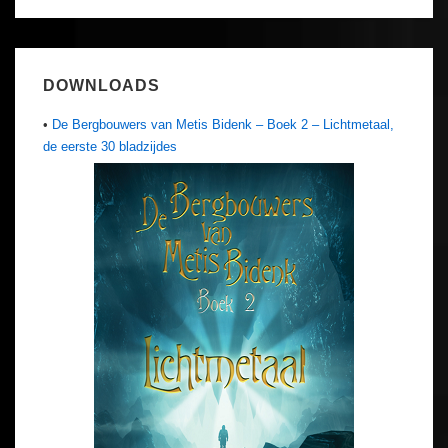
DOWNLOADS
•
De Bergbouwers van Metis Bidenk – Boek 2 – Lichtmetaal,
de eerste 30 bladzijdes