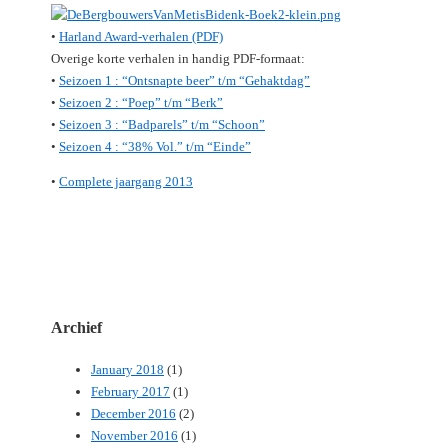
•
Harland Award-verhalen (PDF)
Overige korte verhalen in handig PDF-formaat:
•
Seizoen 1 : “Ontsnapte beer” t/m “Gehaktdag”
•
Seizoen 2 : “Poep” t/m “Berk”
•
Seizoen 3 : “Badparels” t/m “Schoon”
•
Seizoen 4 : “38% Vol.” t/m “Einde”
•
Complete jaargang 2013
Archief
January 2018
(1)
February 2017
(1)
December 2016
(2)
November 2016
(1)