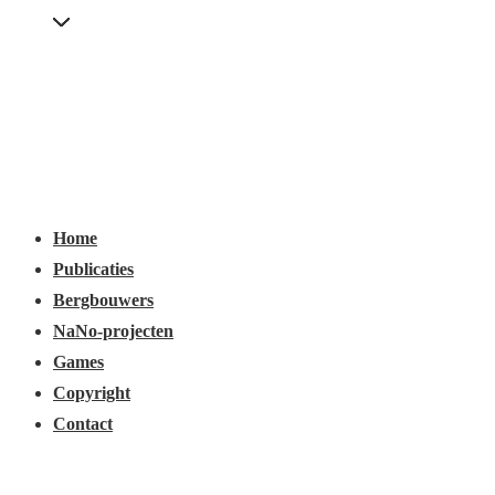
↓
Secondary
Skip
Navigation
to
Main
Content
Main
Menu
Navigation
Home
Publicaties
Bergbouwers
NaNo-projecten
Games
Copyright
Contact